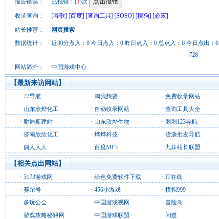
报告错误：
已报错：(
1
)次
收录查询：
[谷歌]
[百度]
[查询工具]
[SOSO]
[搜狗]
[必应]
站长推荐：
网页搜索
数据统计：
近30分点入：0 今日点入：0 昨日点入：0 总点入：0 今日点出：0
728
网站简介：
中国游戏中心
【最新来访网站】
·
77导航
·
淘我想要
·
免费收录网站
·
山东欣烨化工
·
自动收录网站
·
查询工具大全
·
耐迪斯建站
·
山东欣烨生物
·
刺刺123导航
·
济南欣欣化工
·
烨烨科技
·
货源批发导航
·
偶人人人
·
百度MP3
·
九妹站长联盟
【相关点出网站】
·
5173游戏网
·
绿色免费软件下载
·
IT在线
·
赛尔号
·
456小游戏
·
模拟999
·
多玩公会
·
中国游戏视网
·
冒险岛
·
游戏攻略秘籍网
·
中国游戏联盟
·
问道