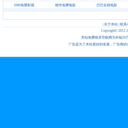
·
1000免费影视
·
精华免费电影
·
巴巴在线电影
|
关于本站
|
联系
Copyright© 2012-
本站免费收录导航网为外链20万
广告是为了本站更好的发展，广告商的