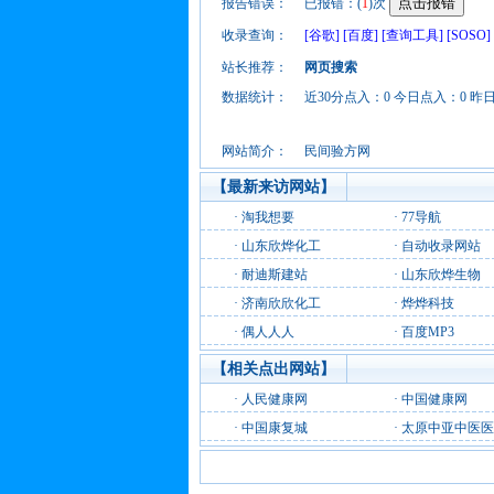
报告错误：
已报错：(
1
)次
收录查询：
[谷歌]
[百度]
[查询工具]
[SOSO]
站长推荐：
网页搜索
数据统计：
近30分点入：0 今日点入：0 昨
网站简介：
民间验方网
【最新来访网站】
·
淘我想要
·
77导航
·
山东欣烨化工
·
自动收录网站
·
耐迪斯建站
·
山东欣烨生物
·
济南欣欣化工
·
烨烨科技
·
偶人人人
·
百度MP3
【相关点出网站】
·
人民健康网
·
中国健康网
·
中国康复城
·
太原中亚中医医