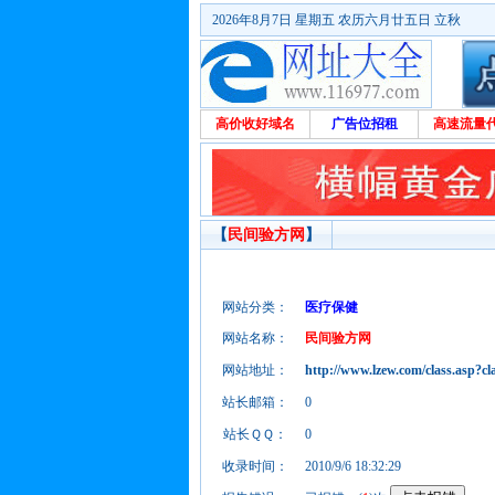
2026年8月7日 星期五 农历六月廿五日 立秋
高价收好域名
广告位招租
高速流量
【
民间验方网
】
网站分类：
医疗保健
网站名称：
民间验方网
网站地址：
http://www.lzew.com/class.asp?cl
站长邮箱：
0
站长ＱＱ：
0
收录时间：
2010/9/6 18:32:29