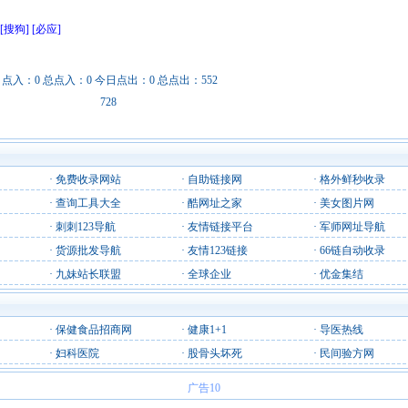
[搜狗]
[必应]
日点入：0 总点入：0 今日点出：0 总点出：552
728
·
免费收录网站
·
自助链接网
·
格外鲜秒收录
·
查询工具大全
·
酷网址之家
·
美女图片网
·
刺刺123导航
·
友情链接平台
·
军师网址导航
·
货源批发导航
·
友情123链接
·
66链自动收录
·
九妹站长联盟
·
全球企业
·
优金集结
·
保健食品招商网
·
健康1+1
·
导医热线
·
妇科医院
·
股骨头坏死
·
民间验方网
广告10