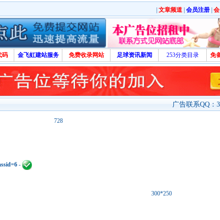
|
文章频道
|
会员注册
|
会
代码
金飞虹建站服务
免费收录网站
足球资讯新闻
253分类目录
免
广告联系QQ：329
728
assid=6
-
300*250