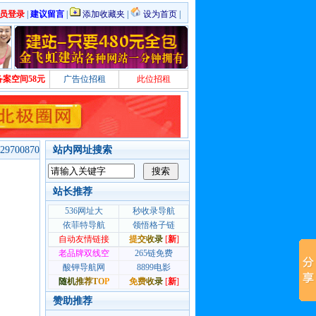
员登录
|
建议留言
|
添加收藏夹
|
设为首页
|
备案空间58元
广告位招租
此位招租
700870
站内网址搜索
站长推荐
赞助推荐