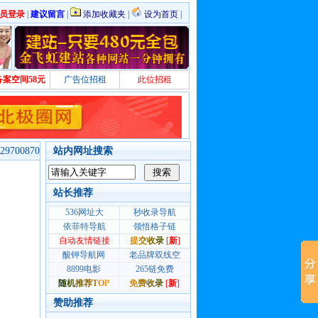
员登录
|
建议留言
|
添加收藏夹
|
设为首页
|
备案空间58元
广告位招租
此位招租
700870
站内网址搜索
站长推荐
赞助推荐