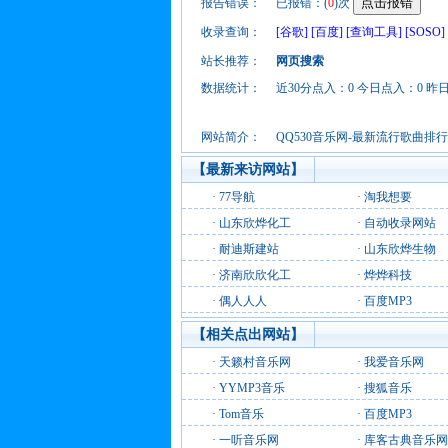
报告错误：
已报错：(
0
)次
收录查询：
[谷歌]
[百度]
[查询工具]
[SOSO]
站长推荐：
网页搜索
数据统计：
近30分点入：0 今日点入：0 昨
网站简介：
QQ530音乐网-最新流行歌曲排
【最新来访网站】
·
77导航
·
淘我想要
·
山东欣烨化工
·
自动收录网站
·
耐迪斯建站
·
山东欣烨生物
·
济南欣欣化工
·
烨烨科技
·
偶人人人
·
百度MP3
【相关点出网站】
·
天籁村音乐网
·
我爱音乐网
·
YYMP3音乐
·
搜狐音乐
·
Tom音乐
·
百度MP3
·
一听音乐网
·
库客古典音乐网