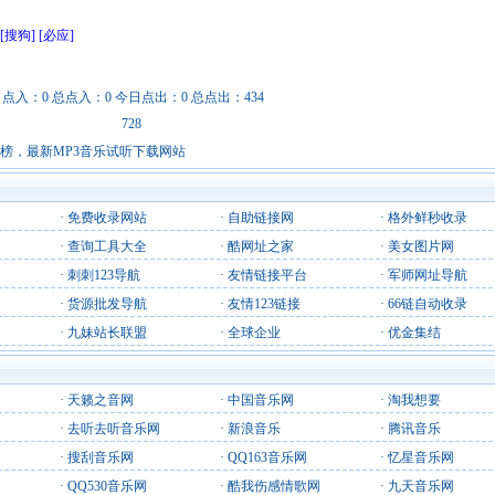
[搜狗]
[必应]
日点入：0 总点入：0 今日点出：0 总点出：434
728
行榜，最新MP3音乐试听下载网站
·
免费收录网站
·
自助链接网
·
格外鲜秒收录
·
查询工具大全
·
酷网址之家
·
美女图片网
·
刺刺123导航
·
友情链接平台
·
军师网址导航
·
货源批发导航
·
友情123链接
·
66链自动收录
·
九妹站长联盟
·
全球企业
·
优金集结
·
天籁之音网
·
中国音乐网
·
淘我想要
·
去听去听音乐网
·
新浪音乐
·
腾讯音乐
·
搜刮音乐网
·
QQ163音乐网
·
忆星音乐网
·
QQ530音乐网
·
酷我伤感情歌网
·
九天音乐网