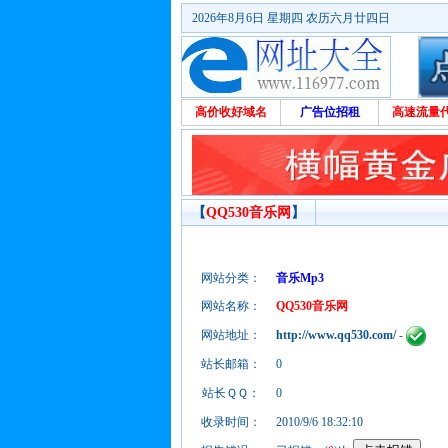
2026年8月6日 星期四 农历六月廿四日
高价收好域名
广告位招租
高速流量
【
QQ530音乐网
】
网站分类：
音乐Mp3
网站名称：
QQ530音乐网
网站地址：
http://www.qq530.com/
-
站长邮箱：
0
站长ＱＱ：
0
收录时间：
2010/9/6 18:32:10