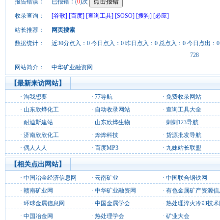
报告错误：
已报错：(
0
)次
收录查询：
[谷歌]
[百度]
[查询工具]
[SOSO]
[搜狗]
[必应]
站长推荐：
网页搜索
数据统计：
近30分点入：0 今日点入：0 昨日点入：0 总点入：0 今日点出：0
728
网站简介：
中华矿业融资网
【最新来访网站】
·
淘我想要
·
77导航
·
免费收录网站
·
山东欣烨化工
·
自动收录网站
·
查询工具大全
·
耐迪斯建站
·
山东欣烨生物
·
刺刺123导航
·
济南欣欣化工
·
烨烨科技
·
货源批发导航
·
偶人人人
·
百度MP3
·
九妹站长联盟
【相关点出网站】
·
中国冶金经济信息网
·
云南矿业
·
中国联合钢铁网
·
赣南矿业网
·
中华矿业融资网
·
有色金属矿产资源信
·
环球金属信息网
·
中国金属学会
·
热处理淬火冷却技术
·
中国冶金网
·
热处理学会
·
矿业大会