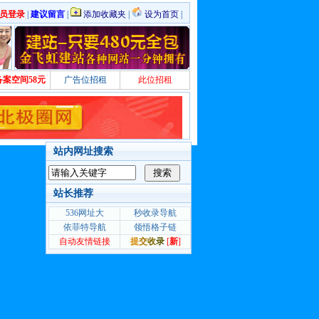
员登录
|
建议留言
|
添加收藏夹
|
设为首页
|
备案空间58元
广告位招租
此位招租
站内网址搜索
站长推荐