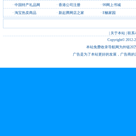
·
中国特产礼品网
·
香港公司注册
·
99网上书城
·
淘宝热卖商品
·
新起腾网店之家
·
E畅家园
|
关于本站
|
联系
Copyright© 2012-
本站免费收录导航网为外链20万
广告是为了本站更好的发展，广告商的