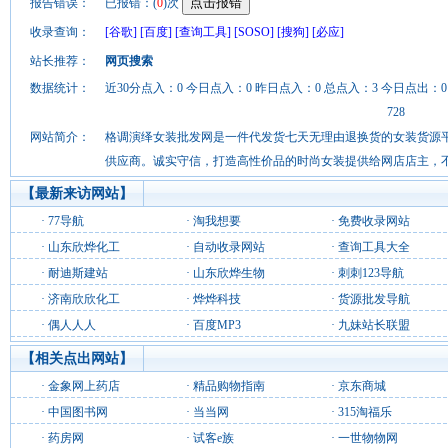
报告错误：
已报错：(
0
)次
收录查询：
[谷歌]
[百度]
[查询工具]
[SOSO]
[搜狗]
[必应]
站长推荐：
网页搜索
数据统计：
近30分点入：0 今日点入：0 昨日点入：0 总点入：3 今日点出：0
728
网站简介：
格调演绎女装批发网是一件代发货七天无理由退换货的女装货源
供应商。诚实守信，打造高性价品的时尚女装提供给网店店主，
【最新来访网站】
·
77导航
·
淘我想要
·
免费收录网站
·
山东欣烨化工
·
自动收录网站
·
查询工具大全
·
耐迪斯建站
·
山东欣烨生物
·
刺刺123导航
·
济南欣欣化工
·
烨烨科技
·
货源批发导航
·
偶人人人
·
百度MP3
·
九妹站长联盟
【相关点出网站】
·
金象网上药店
·
精品购物指南
·
京东商城
·
中国图书网
·
当当网
·
315淘福乐
·
药房网
·
试客e族
·
一世物物网