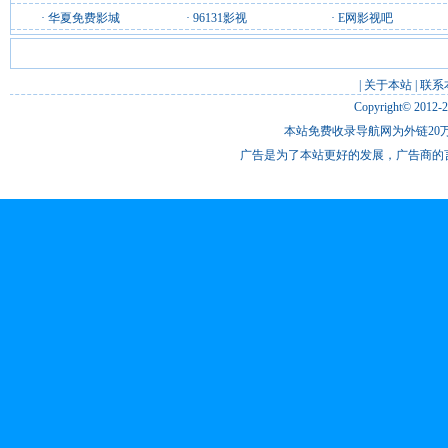
·
华夏免费影城
·
96131影视
·
E网影视吧
|
关于本站
|
联系
Copyright© 2012-
本站免费收录导航网为外链20万
广告是为了本站更好的发展，广告商的