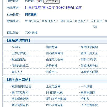
报告错误：
已报错：(
0
)次
收录查询：
[谷歌]
[百度]
[查询工具]
[SOSO]
[搜狗]
[必应]
站长推荐：
网页搜索
数据统计：
近30分点入：0 今日点入：0 昨日点入：0 总点入：0 今日点出：0
728
网站简介：
TOM宽频
【最新来访网站】
·
77导航
·
淘我想要
·
免费收录网站
·
山东欣烨化工
·
自动收录网站
·
查询工具大全
·
耐迪斯建站
·
山东欣烨生物
·
刺刺123导航
·
济南欣欣化工
·
烨烨科技
·
货源批发导航
·
偶人人人
·
百度MP3
·
九妹站长联盟
【相关点出网站】
·
南京新闻综合台
·
土豆电影网
·
一千影视
·
厦门互联星空
·
PPS网络电视
·
重庆电影网
·
就去看电影网
·
厦门开明电影城
·
千影方
·
精华免费电影
·
巴巴在线电影
·
飞飞免费影院