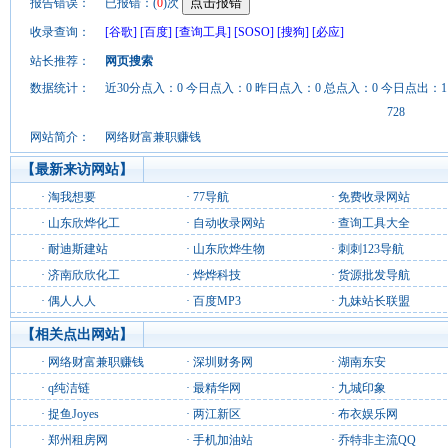
报告错误：
已报错：(
0
)次
收录查询：
[谷歌]
[百度]
[查询工具]
[SOSO]
[搜狗]
[必应]
站长推荐：
网页搜索
数据统计：
近30分点入：0 今日点入：0 昨日点入：0 总点入：0 今日点出：1
728
网站简介：
网络财富兼职赚钱
【最新来访网站】
·
淘我想要
·
77导航
·
免费收录网站
·
山东欣烨化工
·
自动收录网站
·
查询工具大全
·
耐迪斯建站
·
山东欣烨生物
·
刺刺123导航
·
济南欣欣化工
·
烨烨科技
·
货源批发导航
·
偶人人人
·
百度MP3
·
九妹站长联盟
【相关点出网站】
·
网络财富兼职赚钱
·
深圳财务网
·
湖南东安
·
q纯洁链
·
最精华网
·
九城印象
·
捉鱼Joyes
·
两江新区
·
布衣娱乐网
·
郑州租房网
·
手机加油站
·
乔特非主流QQ