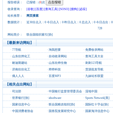
报告错误：
已报错：(
0
)次
收录查询：
[谷歌]
[百度]
[查询工具]
[SOSO]
[搜狗]
[必应]
站长推荐：
网页搜索
数据统计：
近30分点入：0 今日点入：0 昨日点入：0 总点入：0 今日点出：0
728
网站简介：
联合国组织索引[协]
【最新来访网站】
·
77导航
·
淘我想要
·
免费收录网站
·
山东欣烨化工
·
自动收录网站
·
查询工具大全
·
耐迪斯建站
·
山东欣烨生物
·
刺刺123导航
·
济南欣欣化工
·
烨烨科技
·
货源批发导航
·
偶人人人
·
百度MP3
·
九妹站长联盟
【相关点出网站】
·
司法部
·
中国银行监督管理委员会
·
湿地中国
·
世界银行[协]
·
idsoftware
·
Sports Network[美]
·
国家信息中心
·
联合国粮农组织[协]
·
国际红十字会[协]
·
中国消费者协会
·
国务院发展研究中心
·
国家海洋信息中心