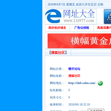
2026年8月7日 星期五 农历六月廿五日 立秋
高价收好域名
广告位招租
高速流量
【
搜狐社区
】
网站分类：
聊天论坛
网站名称：
搜狐社区
网站地址：
http://club.sohu.com/
-
站长邮箱：
0
站长ＱＱ：
0
收录时间：
2010/9/6 18:32:10