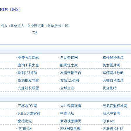
[搜狗]
[必应]
日点入：0 总点入：0 今日点出：0 总点出：191
728
·
免费收录网站
·
自助链接网
·
格外鲜秒收录
·
查询工具大全
·
酷网址之家
·
美女图片网
·
刺刺123导航
·
友情链接平台
·
军师网址导航
·
货源批发导航
·
友情123链接
·
66链自动收录
·
九妹站长联盟
·
全球企业
·
优金集结
·
三杯水DV网
·
大片免费观看
·
兄弟联盟标准网
·
S.H.E大陆家族
·
中青论坛
·
清风中文网
·
桑植论坛
·
新浪视频聊天
·
QQLive
·
飞翔社区
·
PPS网络电视
·
天涯虚拟社区