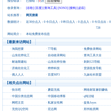
报告错误：
已报错：(
0
)次
收录查询：
[谷歌]
[百度]
[查询工具]
[SOSO]
[搜狗]
[必应]
站长推荐：
网页搜索
数据统计：
近30分点入：0 今日点入：0 昨日点入：0 总点入：0 今日点出：0
728
网站简介：
本站免费发布信息
【最新来访网站】
·
淘我想要
·
77导航
·
免费收录网站
·
山东欣烨化工
·
自动收录网站
·
查询工具大全
·
耐迪斯建站
·
山东欣烨生物
·
刺刺123导航
·
济南欣欣化工
·
烨烨科技
·
货源批发导航
·
偶人人人
·
百度MP3
·
九妹站长联盟
【相关点出网站】
·
快乐吧
·
蘑菇无线
·
网络财富兼职赚钱
·
中国分类信息网
·
中国移动博客
·
q纯洁链
·
网吧主页
·
私家女性网
·
捉鱼Joyes
·
无忧QQ空间
·
宏志网
·
郑州租房网