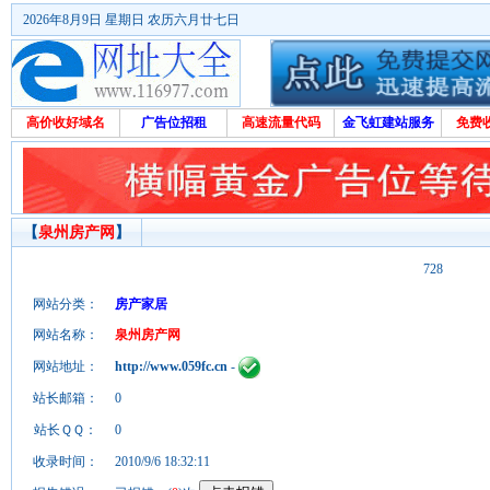
2026年8月9日 星期日 农历六月廿七日
高价收好域名
广告位招租
高速流量代码
金飞虹建站服务
免费
【
泉州房产网
】
728
网站分类：
房产家居
网站名称：
泉州房产网
网站地址：
http://www.059fc.cn
-
站长邮箱：
0
站长ＱＱ：
0
收录时间：
2010/9/6 18:32:11