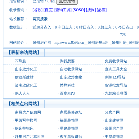
报告错误：
已报错：(
0
)次
收录查询：
[谷歌]
[百度]
[查询工具]
[SOSO]
[搜狗]
[必应]
站长推荐：
网页搜索
数据统计：
近30分点入：0 今日点入：0 昨日点入：0 总点入：0 今日点出：0
728
网站简介：
泉州房产网--http://www.059fc.cn__泉州房屋出租_泉州租房_
【最新来访网站】
·
77导航
·
淘我想要
·
免费收录网站
·
山东欣烨化工
·
自动收录网站
·
查询工具大全
·
耐迪斯建站
·
山东欣烨生物
·
刺刺123导航
·
济南欣欣化工
·
烨烨科技
·
货源批发导航
·
偶人人人
·
百度MP3
·
九妹站长联盟
【相关点出网站】
·
南昌房产信息网
·
家居装修论坛
·
51房产网
·
甲级写字楼网
·
福州装饰网
·
山东建材网
·
锯床带锯床
·
星建装饰网
·
泉州房产网
·
赶集房产北京租售
·
教学黑板讲台
·
中华装饰网