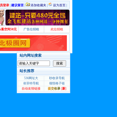
员登录
|
建议留言
|
添加收藏夹
|
设为首页
|
备案空间58元
广告位招租
此位招租
站内网址搜索
站长推荐