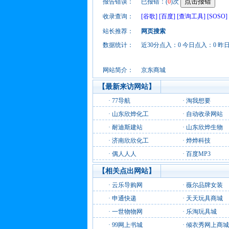
报告错误：
已报错：(
0
)次
收录查询：
[谷歌]
[百度]
[查询工具]
[SOSO]
站长推荐：
网页搜索
数据统计：
近30分点入：0 今日点入：0 昨
网站简介：
京东商城
【最新来访网站】
·
77导航
·
淘我想要
·
山东欣烨化工
·
自动收录网站
·
耐迪斯建站
·
山东欣烨生物
·
济南欣欣化工
·
烨烨科技
·
偶人人人
·
百度MP3
【相关点出网站】
·
云乐导购网
·
薇尔品牌女装
·
申通快递
·
天天玩具商城
·
一世物物网
·
乐淘玩具城
·
99网上书城
·
倾衣秀网上商城