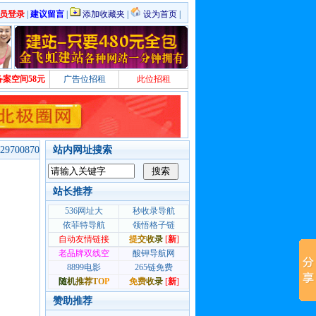
员登录
|
建议留言
|
添加收藏夹
|
设为首页
|
备案空间58元
广告位招租
此位招租
700870
站内网址搜索
站长推荐
赞助推荐