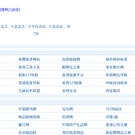
[搜狗]
[必应]
日点入：0 总点入：0 今日点出：0 总点出：50
728
·
免费收录网站
·
自助链接网
·
格外鲜秒收录
·
查询工具大全
·
酷网址之家
·
美女图片网
·
刺刺123导航
·
友情链接平台
·
军师网址导航
·
货源批发导航
·
友情123链接
·
66链自动收录
·
九妹站长联盟
·
全球企业
·
优金集结
·
中国图书网
·
当当网
·
315淘福乐
·
精品购物指南
·
药房网
·
试客e族
·
趣订网
·
中国特产礼品网
·
香港公司注册
·
乐乐精品鞋
·
淘宝热卖商品
·
新起腾网店之家