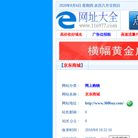
2026年8月6日 星期四 农历六月廿四日
高价收好域名
广告位招租
高速流量
【
京东商城
】
网站分类：
网上购物
网站名称：
京东商城
网站地址：
http://www.360buy.com/
-
站长邮箱：
0
站长ＱＱ：
0
收录时间：
2010/9/6 18:32:16