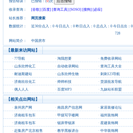
报告错误：
已报错：(
0
)次
收录查询：
[谷歌]
[百度]
[查询工具]
[SOSO]
[搜狗]
[必应]
站长推荐：
网页搜索
数据统计：
近30分点入：0 今日点入：0 昨日点入：0 总点入：0 今日点出：0
728
网站简介：
中国房市
【最新来访网站】
·
77导航
·
淘我想要
·
免费收录网站
·
山东欣烨化工
·
自动收录网站
·
查询工具大全
·
耐迪斯建站
·
山东欣烨生物
·
刺刺123导航
·
济南欣欣化工
·
烨烨科技
·
货源批发导航
·
偶人人人
·
百度MP3
·
九妹站长联盟
【相关点出网站】
·
泉州房产网
·
南昌房产信息网
·
家居装修论坛
·
济南租车包车
·
甲级写字楼网
·
福州装饰网
·
济南租车包车
·
锯床带锯床
·
星建装饰网
·
赶集房产北京租售
·
教学黑板讲台
·
中华装饰网