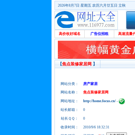
2026年8月7日 星期五 农历六月廿五日 立秋
高价收好域名
广告位招租
高速流量
【
焦点装修家居网
】
网站分类：
房产家居
网站名称：
焦点装修家居网
网站地址：
http://home.focus.cn/
-
站长邮箱：
0
站长ＱＱ：
0
收录时间：
2010/9/6 18:32:31