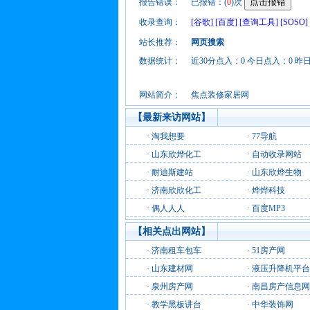
报告错误：
已报错：(
0
)次
收录查询：
[谷歌]
[百度]
[查询工具]
[SOSO]
站长推荐：
网页搜索
数据统计：
近30分点入：0 今日点入：0 昨
网站简介：
焦点装修家居网
【最新来访网站】
·
淘我想要
·
77导航
·
山东欣烨化工
·
自动收录网站
·
耐迪斯建站
·
山东欣烨生物
·
济南欣欣化工
·
烨烨科技
·
偶人人人
·
百度MP3
【相关点出网站】
·
济南租车包车
·
51房产网
·
山东建材网
·
液压升降机平台
·
泉州房产网
·
南昌房产信息网
·
教学黑板讲台
·
中华装饰网