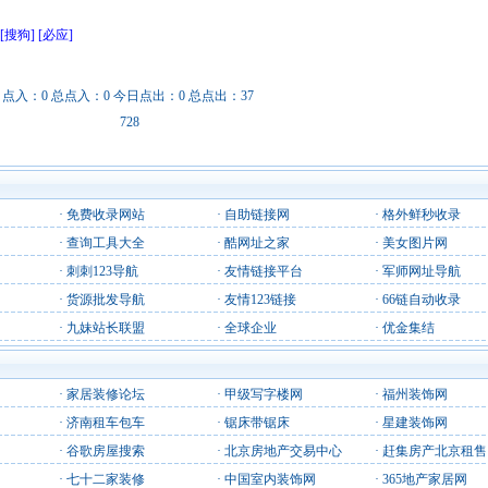
[搜狗]
[必应]
日点入：0 总点入：0 今日点出：0 总点出：37
728
·
免费收录网站
·
自助链接网
·
格外鲜秒收录
·
查询工具大全
·
酷网址之家
·
美女图片网
·
刺刺123导航
·
友情链接平台
·
军师网址导航
·
货源批发导航
·
友情123链接
·
66链自动收录
·
九妹站长联盟
·
全球企业
·
优金集结
·
家居装修论坛
·
甲级写字楼网
·
福州装饰网
·
济南租车包车
·
锯床带锯床
·
星建装饰网
·
谷歌房屋搜索
·
北京房地产交易中心
·
赶集房产北京租售
·
七十二家装修
·
中国室内装饰网
·
365地产家居网