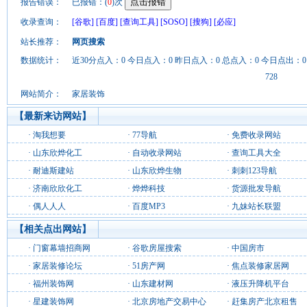
报告错误：
已报错：(
0
)次
收录查询：
[谷歌]
[百度]
[查询工具]
[SOSO]
[搜狗]
[必应]
站长推荐：
网页搜索
数据统计：
近30分点入：0 今日点入：0 昨日点入：0 总点入：0 今日点出：0
728
网站简介：
家居装饰
【最新来访网站】
·
淘我想要
·
77导航
·
免费收录网站
·
山东欣烨化工
·
自动收录网站
·
查询工具大全
·
耐迪斯建站
·
山东欣烨生物
·
刺刺123导航
·
济南欣欣化工
·
烨烨科技
·
货源批发导航
·
偶人人人
·
百度MP3
·
九妹站长联盟
【相关点出网站】
·
门窗幕墙招商网
·
谷歌房屋搜索
·
中国房市
·
家居装修论坛
·
51房产网
·
焦点装修家居网
·
福州装饰网
·
山东建材网
·
液压升降机平台
·
星建装饰网
·
北京房地产交易中心
·
赶集房产北京租售