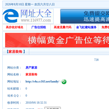
2026年8月10日 星期一 农历六月廿八日
高价收好域名
广告位招租
高速流量代码
金飞虹建站服务
免费
【
家居装饰
】
728
网站分类：
房产家居
网站名称：
家居装饰
网站地址：
http://s4u.cc163.net/family/
-
站长邮箱：
0
站长ＱＱ：
0
收录时间：
2010/9/6 18:32:31