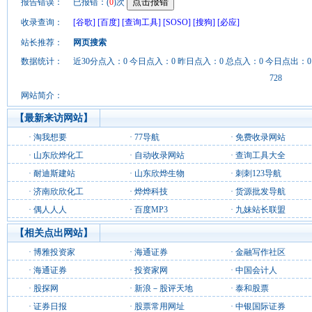
报告错误：
已报错：(
0
)次
收录查询：
[谷歌]
[百度]
[查询工具]
[SOSO]
[搜狗]
[必应]
站长推荐：
网页搜索
数据统计：
近30分点入：0 今日点入：0 昨日点入：0 总点入：0 今日点出：0
728
网站简介：
【最新来访网站】
·
淘我想要
·
77导航
·
免费收录网站
·
山东欣烨化工
·
自动收录网站
·
查询工具大全
·
耐迪斯建站
·
山东欣烨生物
·
刺刺123导航
·
济南欣欣化工
·
烨烨科技
·
货源批发导航
·
偶人人人
·
百度MP3
·
九妹站长联盟
【相关点出网站】
·
博雅投资家
·
海通证券
·
金融写作社区
·
海通证券
·
投资家网
·
中国会计人
·
股探网
·
新浪－股评天地
·
泰和股票
·
证券日报
·
股票常用网址
·
中银国际证券