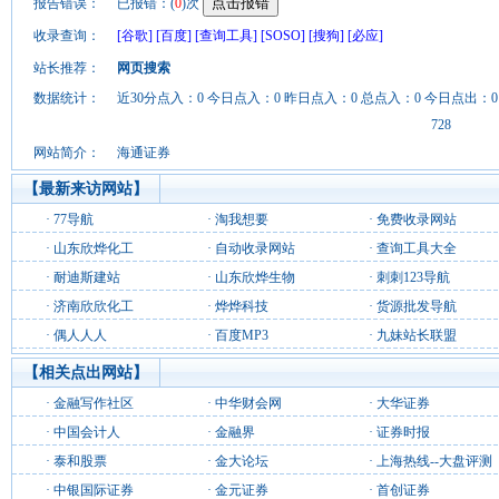
报告错误：
已报错：(
0
)次
收录查询：
[谷歌]
[百度]
[查询工具]
[SOSO]
[搜狗]
[必应]
站长推荐：
网页搜索
数据统计：
近30分点入：0 今日点入：0 昨日点入：0 总点入：0 今日点出：0
728
网站简介：
海通证券
【最新来访网站】
·
77导航
·
淘我想要
·
免费收录网站
·
山东欣烨化工
·
自动收录网站
·
查询工具大全
·
耐迪斯建站
·
山东欣烨生物
·
刺刺123导航
·
济南欣欣化工
·
烨烨科技
·
货源批发导航
·
偶人人人
·
百度MP3
·
九妹站长联盟
【相关点出网站】
·
金融写作社区
·
中华财会网
·
大华证券
·
中国会计人
·
金融界
·
证券时报
·
泰和股票
·
金大论坛
·
上海热线--大盘评测
·
中银国际证券
·
金元证券
·
首创证券