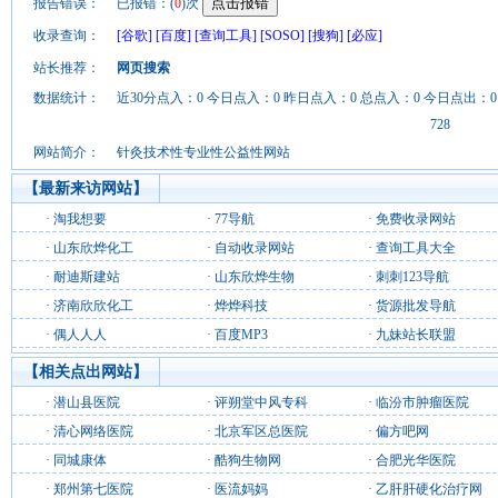
报告错误：
已报错：(
0
)次
收录查询：
[谷歌]
[百度]
[查询工具]
[SOSO]
[搜狗]
[必应]
站长推荐：
网页搜索
数据统计：
近30分点入：0 今日点入：0 昨日点入：0 总点入：0 今日点出：0
728
网站简介：
针灸技术性专业性公益性网站
【最新来访网站】
·
淘我想要
·
77导航
·
免费收录网站
·
山东欣烨化工
·
自动收录网站
·
查询工具大全
·
耐迪斯建站
·
山东欣烨生物
·
刺刺123导航
·
济南欣欣化工
·
烨烨科技
·
货源批发导航
·
偶人人人
·
百度MP3
·
九妹站长联盟
【相关点出网站】
·
潜山县医院
·
评朔堂中风专科
·
临汾市肿瘤医院
·
清心网络医院
·
北京军区总医院
·
偏方吧网
·
同城康体
·
酷狗生物网
·
合肥光华医院
·
郑州第七医院
·
医流妈妈
·
乙肝肝硬化治疗网