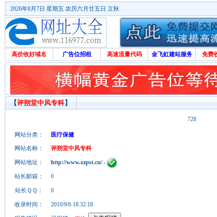
2026年8月7日 星期五 农历六月廿五日 立秋
高价收好域名
广告位招租
高速流量代码
金飞虹建站服务
免费
【
评朔堂中风专科
】
728
网站分类：
医疗保健
网站名称：
评朔堂中风专科
网站地址：
http://www.xzpst.cn/
-
站长邮箱：
0
站长ＱＱ：
0
收录时间：
2010/9/6 18:32:18