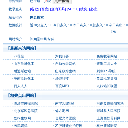
报告错误：
已报错：(
0
)次
收录查询：
[谷歌]
[百度]
[查询工具]
[SOSO]
[搜狗]
[必应]
站长推荐：
网页搜索
数据统计：
近30分点入：0 今日点入：0 昨日点入：0 总点入：0 今日点出：0
728
网站简介：
评朔堂中风专科
【最新来访网站】
·
77导航
·
淘我想要
·
免费收录网站
·
山东欣烨化工
·
自动收录网站
·
查询工具大全
·
耐迪斯建站
·
山东欣烨生物
·
刺刺123导航
·
济南欣欣化工
·
烨烨科技
·
货源批发导航
·
偶人人人
·
百度MP3
·
九妹站长联盟
【相关点出网站】
·
临汾市肿瘤医院
·
南宁303医院
·
河南食道癌研究所
·
北京军区总医院
·
偏方吧网
·
鄄城县人民医院
·
酷狗生物网
·
合肥光华医院
·
上海西郊骨科网
·
医流妈妈
·
乙肝肝硬化治疗网
·
杭州新城医院