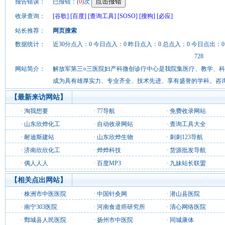
报告错误：
已报错：(
0
)次
收录查询：
[谷歌]
[百度]
[查询工具]
[SOSO]
[搜狗]
[必应]
站长推荐：
网页搜索
数据统计：
近30分点入：0 今日点入：0 昨日点入：0 总点入：0 今日点出：0
728
网站简介：
解放军第三○三医院妇产科微创诊疗中心是我院集医疗、教学、
成为具有雄厚实力、专业齐全、技术先进、享有盛誉的学科。咨询：0771—5
【最新来访网站】
·
淘我想要
·
77导航
·
免费收录网站
·
山东欣烨化工
·
自动收录网站
·
查询工具大全
·
耐迪斯建站
·
山东欣烨生物
·
刺刺123导航
·
济南欣欣化工
·
烨烨科技
·
货源批发导航
·
偶人人人
·
百度MP3
·
九妹站长联盟
【相关点出网站】
·
株洲市中医医院
·
中国针灸网
·
潜山县医院
·
南宁303医院
·
河南食道癌研究所
·
清心网络医院
·
鄄城县人民医院
·
扬州市中医院
·
同城康体