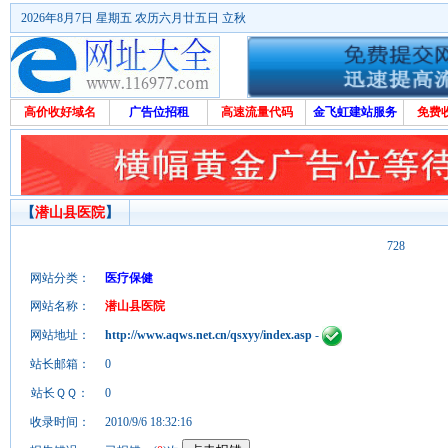
2026年8月7日 星期五 农历六月廿五日 立秋
高价收好域名
广告位招租
高速流量代码
金飞虹建站服务
免费
【
潜山县医院
】
728
网站分类：
医疗保健
网站名称：
潜山县医院
网站地址：
http://www.aqws.net.cn/qsxyy/index.asp
-
站长邮箱：
0
站长ＱＱ：
0
收录时间：
2010/9/6 18:32:16