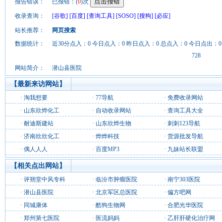
报告错误：
已报错：(
0
)次
收录查询：
[谷歌]
[百度]
[查询工具]
[SOSO]
[搜狗]
[必应]
站长推荐：
网页搜索
数据统计：
近30分点入：0 今日点入：0 昨日点入：0 总点入：0 今日点出：0
728
网站简介：
潜山县医院
【最新来访网站】
·
淘我想要
·
77导航
·
免费收录网站
·
山东欣烨化工
·
自动收录网站
·
查询工具大全
·
耐迪斯建站
·
山东欣烨生物
·
刺刺123导航
·
济南欣欣化工
·
烨烨科技
·
货源批发导航
·
偶人人人
·
百度MP3
·
九妹站长联盟
【相关点出网站】
·
评朔堂中风专科
·
临汾市肿瘤医院
·
南宁303医院
·
潜山县医院
·
北京军区总医院
·
偏方吧网
·
同城康体
·
酷狗生物网
·
合肥光华医院
·
郑州第七医院
·
医流妈妈
·
乙肝肝硬化治疗网