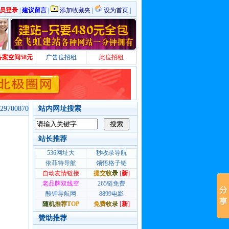
员登录
|
建议留言
|
添加收藏夹
|
设为首页
|
备案空间58元
广告位招租
此位招租
700870
站内网址搜索
站长推荐
赞助推荐