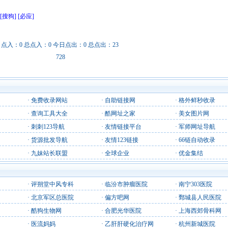
[搜狗]
[必应]
日点入：0 总点入：0 今日点出：0 总点出：23
728
·
免费收录网站
·
自助链接网
·
格外鲜秒收录
·
查询工具大全
·
酷网址之家
·
美女图片网
·
刺刺123导航
·
友情链接平台
·
军师网址导航
·
货源批发导航
·
友情123链接
·
66链自动收录
·
九妹站长联盟
·
全球企业
·
优金集结
·
评朔堂中风专科
·
临汾市肿瘤医院
·
南宁303医院
·
北京军区总医院
·
偏方吧网
·
鄄城县人民医院
·
酷狗生物网
·
合肥光华医院
·
上海西郊骨科网
·
医流妈妈
·
乙肝肝硬化治疗网
·
杭州新城医院