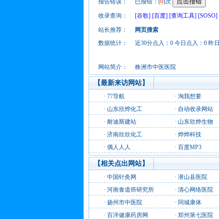
报告错误：
已报错：(
0
)次
收录查询：
[谷歌]
[百度]
[查询工具]
[SOSO]
站长推荐：
网页搜索
数据统计：
近30分点入：0 今日点入：0 昨
网站简介：
株洲市中医医院
【最新来访网站】
·
77导航
·
淘我想要
·
山东欣烨化工
·
自动收录网站
·
耐迪斯建站
·
山东欣烨生物
·
济南欣欣化工
·
烨烨科技
·
偶人人人
·
百度MP3
【相关点出网站】
·
中国针灸网
·
潜山县医院
·
河南食道癌研究所
·
清心网络医院
·
扬州市中医院
·
同城康体
·
百洋健康药房网
·
郑州第七医院